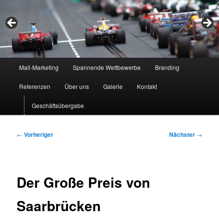
Hauptmenü
Mall-Marketing
Spannende Wettbewerbe
Branding
Zum
Referenzen
Über uns
Galerie
Kontakt
primären
Geschäftsübergabe
Inhalt
springen
Beitragsnavigation
←
Vorheriger
Nächster
→
Der Große Preis von
Saarbrücken